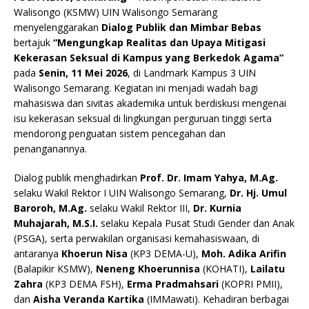
Walisongo (KSMW) UIN Walisongo Semarang
menyelenggarakan
Dialog Publik dan Mimbar Bebas
bertajuk
“Mengungkap Realitas dan Upaya Mitigasi
Kekerasan Seksual di Kampus yang Berkedok Agama”
pada
Senin, 11 Mei 2026
, di Landmark Kampus 3 UIN
Walisongo Semarang. Kegiatan ini menjadi wadah bagi
mahasiswa dan sivitas akademika untuk berdiskusi mengenai
isu kekerasan seksual di lingkungan perguruan tinggi serta
mendorong penguatan sistem pencegahan dan
penanganannya.
Dialog publik menghadirkan
Prof. Dr. Imam Yahya, M.Ag.
selaku Wakil Rektor I UIN Walisongo Semarang,
Dr. Hj. Umul
Baroroh, M.Ag.
selaku Wakil Rektor III,
Dr. Kurnia
Muhajarah, M.S.I.
selaku Kepala Pusat Studi Gender dan Anak
(PSGA), serta perwakilan organisasi kemahasiswaan, di
antaranya
Khoerun Nisa
(KP3 DEMA-U),
Moh. Adika Arifin
(Balapikir KSMW),
Neneng Khoerunnisa
(KOHATI),
Lailatu
Zahra
(KP3 DEMA FSH),
Erma Pradmahsari
(KOPRI PMII),
dan
Aisha Veranda Kartika
(IMMawati). Kehadiran berbagai