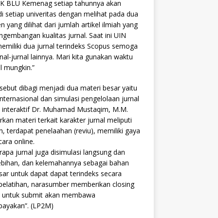
PPK BLU Kemenag setiap tahunnya akan
i setiap univeritas dengan melihat pada dua
n yang dilihat dari jumlah artikel ilmiah yang
engembangan kualitas jurnal. Saat ini UIN
miliki dua jurnal terindeks Scopus semoga
nal-jurnal lainnya. Mari kita gunakan waktu
l mungkin.”
rsebut dibagi menjadi dua materi besar yaitu
nternasional dan simulasi pengelolaan jurnal
a interaktif Dr. Muhamad Mustaqim, M.M.
n materi terkait karakter jurnal meliputi
ian, terdapat penelaahan (reviu), memiliki gaya
cara online.
rapa jurnal juga disimulasi langsung dan
elebihan, dan kelemahannya sebagai bahan
sar untuk dapat dapat terindeks secara
r pelatihan, narasumber memberikan closing
n untuk submit akan membawa
upayakan”. (LP2M)