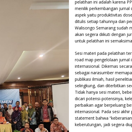
pelatihan ini adalah karena 
menilik perkembangan jurnal d
aspek yaitu produktivitas dose
ditulis setiap tahunnya dan p
Walisongo Semarang sudah me
akan segera diikuti dengan jur
untuk pelatihan ini semaksima
Sesi materi pada pelatihan te
road map pengelolaan jurnal i
internasional. Dikemas secar
sebagai narasumber memaparka
publikasi ilmiah, hasil penelit
selingkung, dan diterbitkan se
Tidak hanya sesi materi, bebe
dicari potensi-potensinya, k
perbaikan agar berpeluang be
internasional. Pada sesi akhi
statement bahwa “keberania
keberutungan, jadi segera di