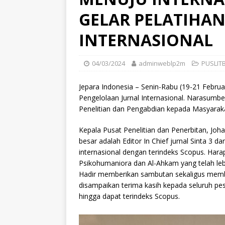
GELAR PELATIHA
INTERNASIONAL
04/03/2024
adminweblp2m
PUSLITB
Jepara Indonesia – Senin-Rabu (19-21 Febr
Pengelolaan Jurnal Internasional. Narasumb
Penelitian dan Pengabdian kepada Masyarakat
Kepala Pusat Penelitian dan Penerbitan, Joh
besar adalah Editor In Chief jurnal Sinta 3
internasional dengan terindeks Scopus. Hara
Psikohumaniora dan Al-Ahkam yang telah leb
Hadir memberikan sambutan sekaligus memb
disampaikan terima kasih kepada seluruh pe
hingga dapat terindeks Scopus.