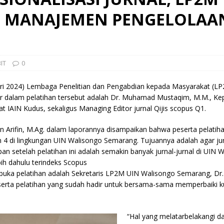
N MANAJEMEN PENGELOLAA
IT
0
uari 2024) Lembaga Penelitian dan Pengabdian kepada Masyarakat 
er dalam pelatihan tersebut adalah Dr. Muhamad Mustaqim, M.M., Kep
 IAIN Kudus, sekaligus Managing Editor jurnal Qijis scopus Q1.
an Arifin, M.Ag. dalam laporannya disampaikan bahwa peserta pelati
 dan 4 di lingkungan UIN Walisongo Semarang. Tujuannya adalah agar j
pan setelah pelatihan ini adalah semakin banyak jurnal-jurnal di UI
ih dahulu terindeks Scopus
uka pelatihan adalah Sekretaris LP2M UIN Walisongo Semarang, Dr
serta pelatihan yang sudah hadir untuk bersama-sama memperbaiki ku
“Hal yang melatarbelakangi d