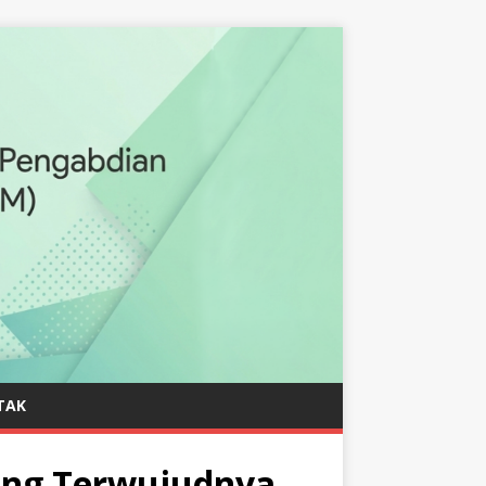
TAK
ong Terwujudnya