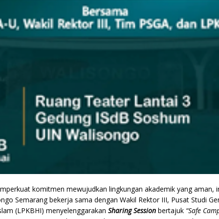
perkuat komitmen mewujudkan lingkungan akademik yang aman, inkl
ngo Semarang bekerja sama dengan Wakil Rektor III, Pusat Studi G
Islam (LPKBHI) menyelenggarakan
Sharing Session
bertajuk
“Safe Cam