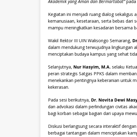
Akademik yang Aman dan Bermartabat”
pada 
Kegiatan ini menjadi ruang dialog sekaligus
kemanusiaan, kesetaraan, serta bebas dari se
mampu meningkatkan kesadaran bersama b
Wakil Rektor III UIN Walisongo Semarang,
Dr
dalam mendukung terwujudnya lingkungan ak
menciptakan budaya kampus yang sehat tidak h
Selanjutnya,
Nur Hasyim, M.A.
selaku Ketu
peran strategis Satgas PPKS dalam membangu
menekankan pentingnya keberanian untuk me
kekerasan.
Pada sesi berikutnya,
Dr. Novita Dewi Masyi
dan advokasi dalam perlindungan civitas a
bagi korban sebagai bagian dari upaya mewuj
Diskusi berlangsung secara interaktif deng
berbagai tantangan dalam menciptakan kamp