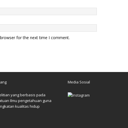
 browser for the next time I comment.
tang
Media Sosial
litian yang berbasis pada
atuan Ilmu pengetahuan guna
ngkatan kualitas hidup