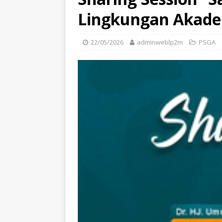
Lingkungan Akadem
22/05/2026
adminweblp2m
PSGA