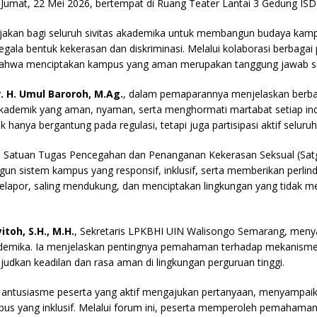
Jumat, 22 Mei 2026, bertempat di Ruang Teater Lantai 3 Gedung I
 ajakan bagi seluruh sivitas akademika untuk membangun budaya kampus
gala bentuk kekerasan dan diskriminasi. Melalui kolaborasi berbagai
ahwa menciptakan kampus yang aman merupakan tanggung jawab se
. H. Umul Baroroh, M.Ag.
, dalam pemaparannya menjelaskan berbag
ademik yang aman, nyaman, serta menghormati martabat setiap indi
anya bergantung pada regulasi, tetapi juga partisipasi aktif seluruh
a Satuan Tugas Pencegahan dan Penanganan Kekerasan Seksual (Sa
n sistem kampus yang responsif, inklusif, serta memberikan perlin
lapor, saling mendukung, dan menciptakan lingkungan yang tidak me
toh, S.H., M.H.
, Sekretaris LPKBHI UIN Walisongo Semarang, meny
kademika. Ia menjelaskan pentingnya pemahaman terhadap mekanism
udkan keadilan dan rasa aman di lingkungan perguruan tinggi.
an antusiasme peserta yang aktif mengajukan pertanyaan, menyampai
us yang inklusif. Melalui forum ini, peserta memperoleh pemahama